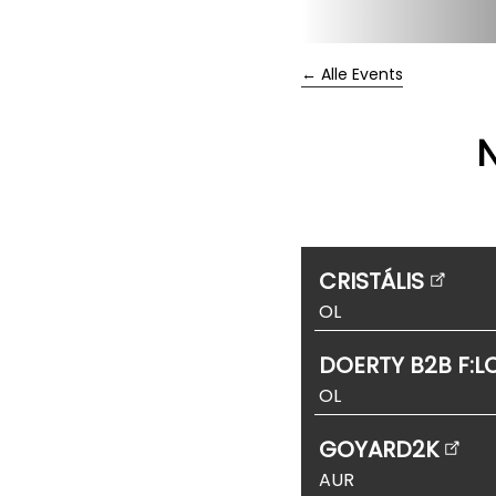
← Alle Events
N
CRISTÁLIS
OL
DOERTY B2B F:
OL
GOYARD2K
AUR