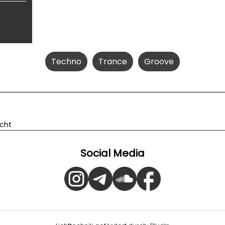
Techno
Trance
Groove
icht
Social Media